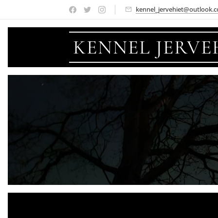
kennel_jervehiet@outlook.
KENNEL JERVE