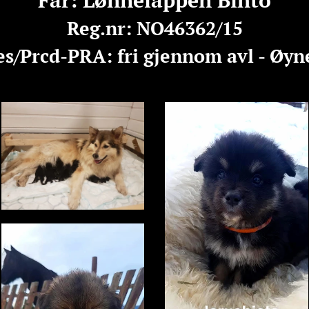
Far: Lønnelappen Bihto
Reg.nr: NO46362/15
/Prcd-PRA: fri gjennom avl - Øyne