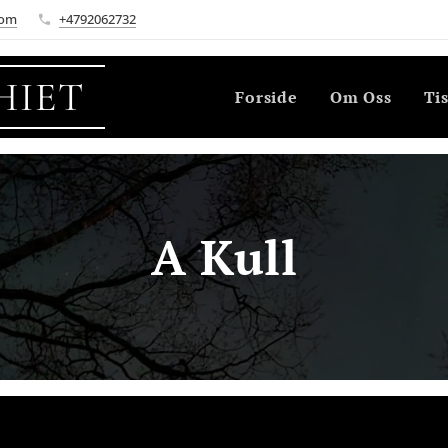
com
+4792062732
HIET
Forside
Om Oss
Ti
A Kull