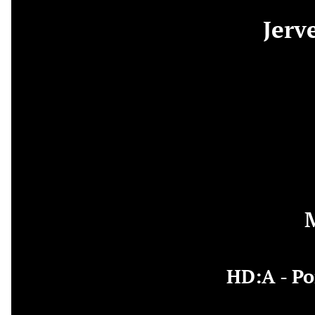
Jerv
M
HD:A - Po