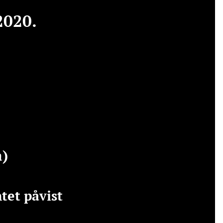
2020.
a)
tet påvist